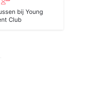
lussen bij Young
ent Club
.